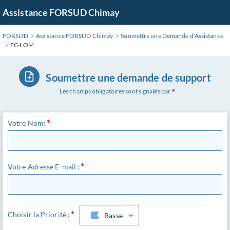
Aller
Assistance FORSUD Chimay
au
contenu
FORSUD
Assistance FORSUD Chimay
Soumettre une Demande d'Assistance
principal
EC-LOM
Soumettre une demande de support
Les champs obligatoires sont signalés par
Votre Nom:
Votre Adresse E-mail :
Choisir la Priorité :
Basse